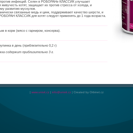
а против инфекций. Селен в РОБОРАНе КЛАССИК улучшает
живучесть котят, защищает их против стресса от холода, и
ому развитию мускулов.
ганически связанные медь и цинк, поддерживают качество шерсти, и
 РОБОРАН КЛАССИК для котят следует применять до 1 года возраста.
 в корм (мясо с гарниром, консерва).
рупинка в день (приблизительно 0,2 г)
жка содержит приблизительно 3 г.
|
www.univit.cz
|
info@univit.cz
|
Created by Orbinet.cz