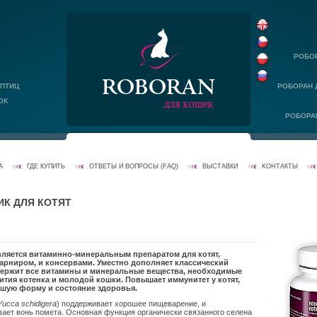
РОБО
 ПТИЦ
РОБОРАН 
ОК
РОБОРА
А
ГДЕ КУПИТЬ
ОТВЕТЫ И ВОПРОСЫ (FAQ)
ВЫСТАВКИ
KОНТАКТЫ
ИК ДЛЯ КОТЯТ
яется витаминно-минеральным препаратом для котят,
арниром, и консервами. Уместно дополняет классический
держит все витамины и минеральные вещества, необходимые
ития котенка и молодой кошки. Повышает иммунитет у котят,
шую форму и состояние здоровья.
Yucca schidigera
) поддерживает хорошее пищеварение, и
ает вонь помета. Основная функция органически связанного селена