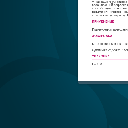
– при защите организм
всасывающий рефлекс и 
способствует правильн
Витамин Н (биотин), ор
ее отчетливую окраску.
ПРИМЕНЕНИЕ
Применяется замешанным
ДОЗИРОВКА
Котенок весом в 1 кг – к
Примечание: ровно 1 ло
УПАКОВКА
По 100 г