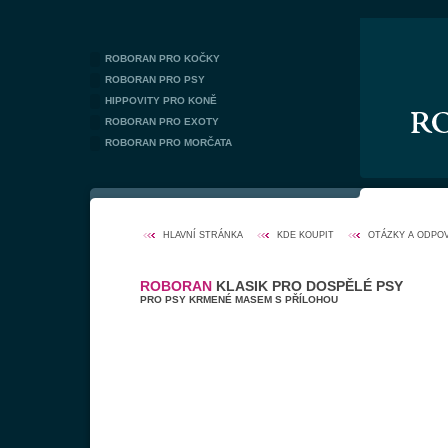
ROBORAN PRO KOČKY
ROBORAN PRO PSY
HIPPOVITY PRO KONĚ
ROBORAN PRO EXOTY
ROBORAN PRO MORČATA
HLAVNÍ STRÁNKA
KDE KOUPIT
OTÁZKY A ODPO
ROBORAN
KLASIK PRO DOSPĚLÉ PSY
PRO PSY KRMENÉ MASEM S PŘÍLOHOU