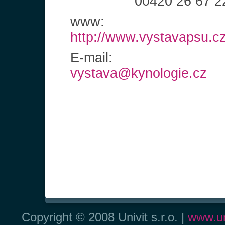
00420 26 67 2
www:
http://www.vystavapsu.c
E-mail:
vystava@kynologie.cz
Copyright © 2008 Univit s.r.o. |
www.un