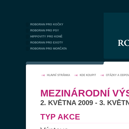
ROBORAN PRO KOČKY
ROBORAN PRO PSY
HIPPOVITY PRO KONĚ
ROBORAN PRO EXOTY
ROBORAN PRO MORČATA
HLAVNÍ STRÁNKA
KDE KOUPIT
OTÁZKY A ODPO
MEZINÁRODNÍ VÝ
2. KVĚTNA 2009 - 3. KVĚT
TYP AKCE