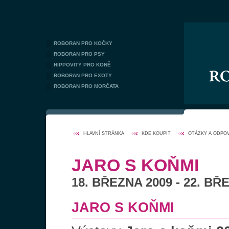
ROBORAN PRO KOČKY
ROBORAN PRO PSY
HIPPOVITY PRO KONĚ
ROBORAN PRO EXOTY
ROBORAN PRO MORČATA
HLAVNÍ STRÁNKA
KDE KOUPIT
OTÁZKY A ODPO
JARO S KOŇMI
18. BŘEZNA 2009 - 22. BŘ
JARO S KOŇMI