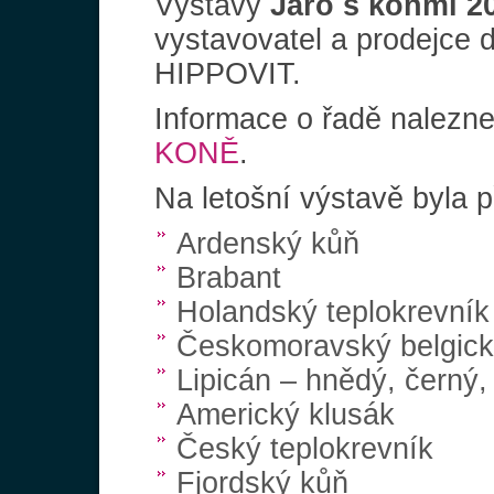
Výstavy
Jaro s koňmi 2
vystavovatel a prodejce 
HIPPOVIT.
Informace o řadě nalezne
KONĚ
.
Na letošní výstavě byla 
Ardenský kůň
Brabant
Holandský teplokrevník
Českomoravský belgick
Lipicán – hnědý, černý, 
Americký klusák
Český teplokrevník
Fjordský kůň